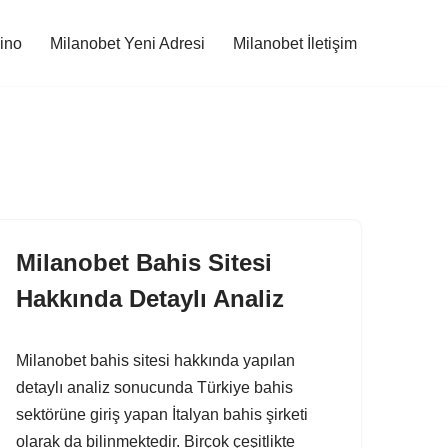
ino
Milanobet Yeni Adresi
Milanobet İletişim
Milanobet Bahis Sitesi
Hakkında Detaylı Analiz
Milanobet bahis sitesi hakkında yapılan
detaylı analiz sonucunda Türkiye bahis
sektörüne giriş yapan İtalyan bahis şirketi
olarak da bilinmektedir. Birçok çeşitlikte