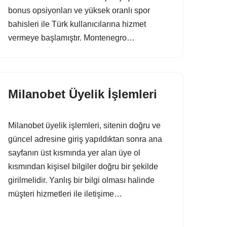
bonus opsiyonları ve yüksek oranlı spor
bahisleri ile Türk kullanıcılarına hizmet
vermeye başlamıştır. Montenegro…
Milanobet Üyelik İşlemleri
Milanobet üyelik işlemleri, sitenin doğru ve
güncel adresine giriş yapıldıktan sonra ana
sayfanın üst kısmında yer alan üye ol
kısmından kişisel bilgiler doğru bir şekilde
girilmelidir. Yanlış bir bilgi olması halinde
müşteri hizmetleri ile iletişime…