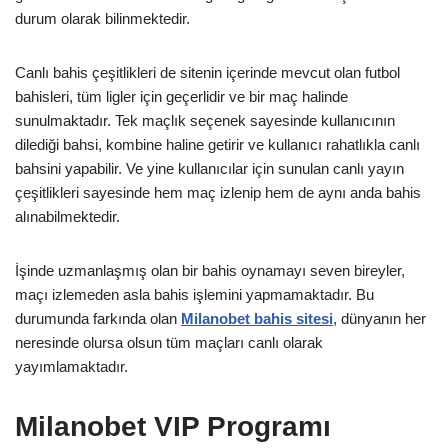
durum olarak bilinmektedir.
Canlı bahis çeşitlikleri de sitenin içerinde mevcut olan futbol
bahisleri, tüm ligler için geçerlidir ve bir maç halinde
sunulmaktadır. Tek maçlık seçenek sayesinde kullanıcının
dilediği bahsi, kombine haline getirir ve kullanıcı rahatlıkla canlı
bahsini yapabilir. Ve yine kullanıcılar için sunulan canlı yayın
çeşitlikleri sayesinde hem maç izlenip hem de aynı anda bahis
alınabilmektedir.
İşinde uzmanlaşmış olan bir bahis oynamayı seven bireyler,
maçı izlemeden asla bahis işlemini yapmamaktadır. Bu
durumunda farkında olan
Milanobet bahis sitesi
, dünyanın her
neresinde olursa olsun tüm maçları canlı olarak
yayımlamaktadır.
Milanobet VIP Programı