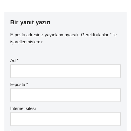
Bir yanıt yazın
E-posta adresiniz yayınlanmayacak.
Gerekli alanlar
*
ile
işaretlenmişlerdir
Ad
*
E-posta
*
İnternet sitesi